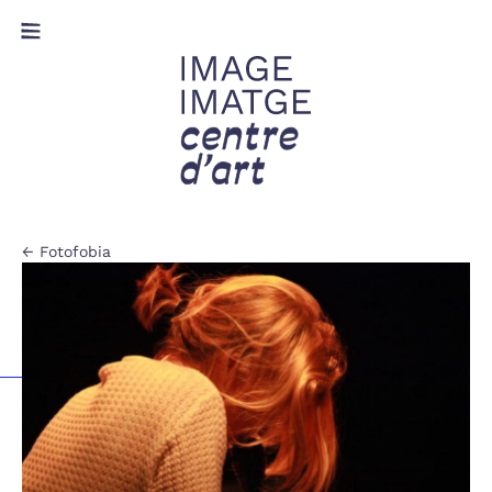
← Fotofobia
S
✔