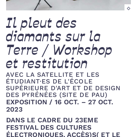
Vu
de
l’i
Il pleut des
Ver
sp
diamants sur la
en
mi
Terre / Workshop
to
bi
20
et restitution
©
La
AVEC LA SATELLITE ET LES
Sat
ÉTUDIANT·ES DE L'ÉCOLE
SUPÉRIEURE D'ART ET DE DESIGN
DES PYRÉNÉES (SITE DE PAU)
EXPOSITION
/
16 OCT. – 27 OCT.
2023
DANS LE CADRE DU 23EME
FESTIVAL DES CULTURES
ÉLECTRONIQUES, ACCÈS)S( ET LE