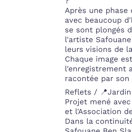
?
Après une phase d
avec beaucoup d'h
se sont plongés da
l'artiste Safouane
leurs visions de 
Chaque image es
l'enregistrement 
racontée par son 
Reflets / 📍Jardi
Projet mené avec
et l'Association 
Dans la continuit
Safouane Ben Slam