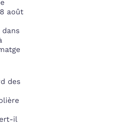
me
28 août
s dans
à
imatge
rd des
olière
rt-il