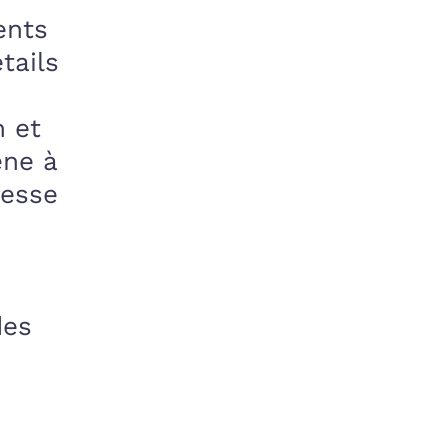
ents
tails
n et
ène à
resse
des