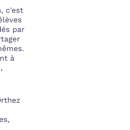
, c'est
élèves
dés par
rtager
-mêmes.
nt à
,
Orthez
es,