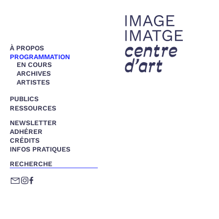
À PROPOS
PROGRAMMATION
EN COURS
ARCHIVES
ARTISTES
PUBLICS
VISITES GUIDÉES
RESSOURCES
LES RENDEZ-VOUS
DOCS PÉDAGOGIQUES
NEWSLETTER
PROJETS
OUTILS
ADHÉRER
COLLABORATIFS
DOCUMENTATION
CRÉDITS
INFOS PRATIQUES
RECHERCHE
✔
E-
INSTAGRAM
FACEBOOK
MAIL